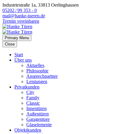
Industriestraße 1a, 33813 Oerlinghausen
05202 / 99 353 - 0
mail@hanke-tueren.de
Termin vereinbaren
Primary Menu
Close
Start
Über uns
Aktuelles
Philosophie
Ansprechpartner
Leistungen
Privatkunden
City
Family
Classic
Innentüren
Außentüren
Garagentore
Glaselemente
Objektkunden