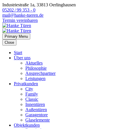
Industriestraße 1a, 33813 Oerlinghausen
05202 / 99 353 - 0
mail@hanke-tueren.de
Termin vereinbaren
Primary Menu
Close
Start
Über uns
Aktuelles
Philosophie
Ansprechpartner
Leistungen
Privatkunden
City
Family
Classic
Innentüren
Außentüren
Garagentore
Glaselemente
Objektkunden